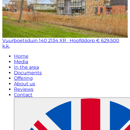
Vuurboetsduin 140
2134 XR · Hoofddorp
€ 629.500
k.k.
Home
Media
In the area
Documents
Offering
About us
Reviews
Contact