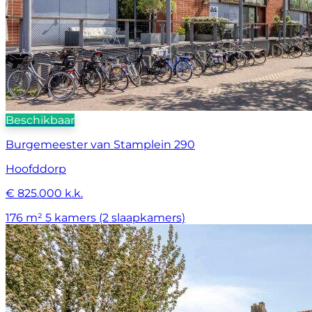
Beschikbaar
Burgemeester van Stamplein 290
Hoofddorp
€ 825.000 k.k.
176 m²
5 kamers (2 slaapkamers)