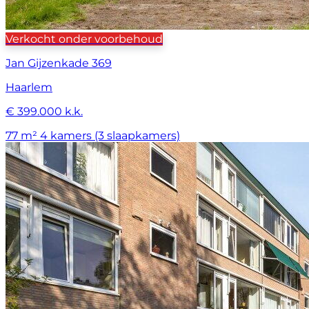
Verkocht onder voorbehoud
Jan Gijzenkade 369
Haarlem
€ 399.000 k.k.
77 m²
4 kamers (3 slaapkamers)