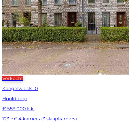
Verkocht
Koegelwieck 10
Hoofddorp
€ 589.000 k.k.
123 m²
4 kamers (3 slaapkamers)