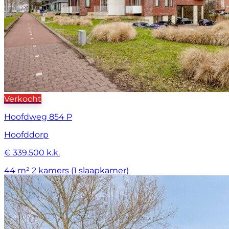
Verkocht
Hoofdweg 854 P
Hoofddorp
€ 339.500 k.k.
44 m²
2 kamers (1 slaapkamer)