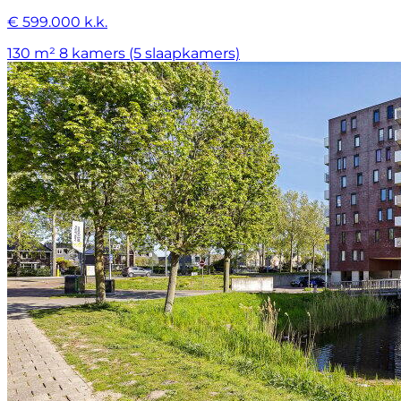
€ 599.000 k.k.
130 m²
8 kamers (5 slaapkamers)