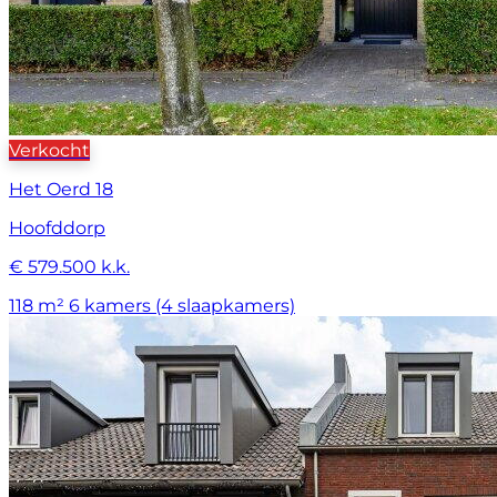
Verkocht
Het Oerd 18
Hoofddorp
€ 579.500 k.k.
118 m²
6 kamers (4 slaapkamers)