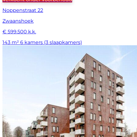
Noppenstraat 22
Zwaanshoek
€ 599.500 k.k.
143 m²
6 kamers (3 slaapkamers)