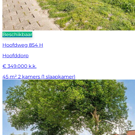
Beschikbaar
Hoofdweg 854 H
Hoofddorp
€ 349.000 k.k.
45 m²
2 kamers (1 slaapkamer)