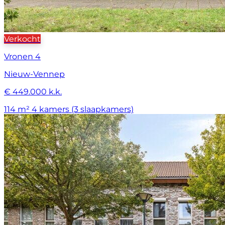
Verkocht
Vronen 4
Nieuw-Vennep
€ 449.000 k.k.
114 m²
4 kamers (3 slaapkamers)