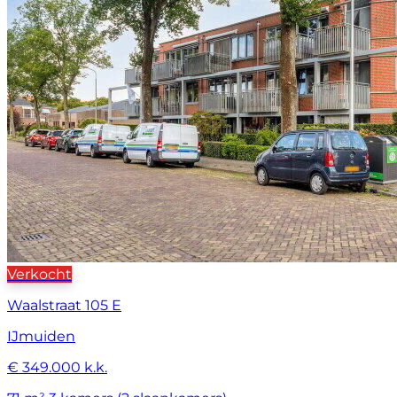
Verkocht
Waalstraat 105 E
IJmuiden
€ 349.000 k.k.