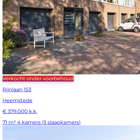
Verkocht onder voorbehoud
Rijnlaan 153
Heemstede
€ 379.000 k.k.
71 m²
4 kamers (3 slaapkamers)