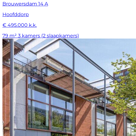
Brouwersdam 14 A
Hoofddorp
€ 495.000 k.k.
79 m²
3 kamers (2 slaapkamers)