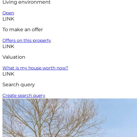
Living environment
Open
LINK
To make an offer
Offers on this property
LINK
Valuation
What is my house worth now?
LINK
Search query
Create search query