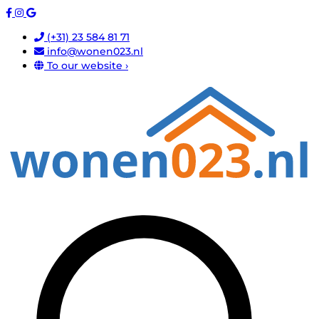
(+31) 23 584 81 71
info@wonen023.nl
To our website ›