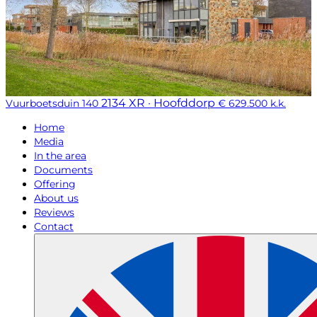
2134 XR · Hoofddorp
Vuurboetsduin 140
€ 629.500 k.k.
Home
Media
In the area
Documents
Offering
About us
Reviews
Contact